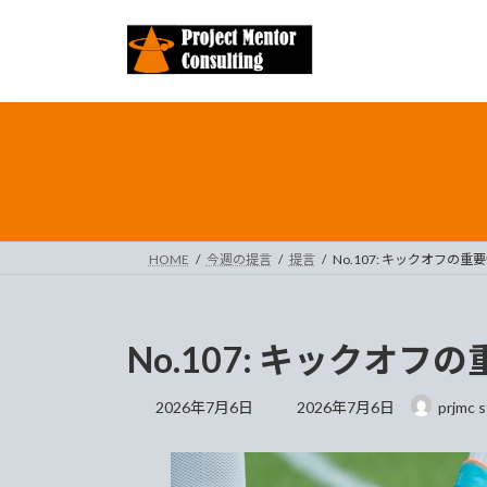
コ
ナ
ン
ビ
テ
ゲ
ン
ー
ツ
シ
へ
ョ
ス
ン
キ
に
ッ
移
プ
動
HOME
今週の提言
提言
No.107: キックオフの重
No.107: キックオフ
最
2026年7月6日
2026年7月6日
prjmc s
終
更
新